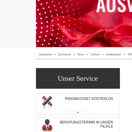
Startseite
»
Schmuck
»
Teno
»
YuKon
»
Armbänder
»
TeN
Unser Service
RINGMASSSET KOSTENLOS
BERATUNGSTERMIN IN UNSER
FILIALE