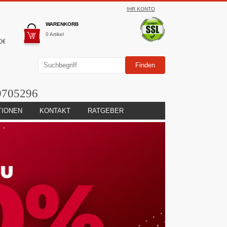
IHR KONTO
WARENKORB
0 Artikel
0€
9705296
TIONEN
KONTAKT
RATGEBER