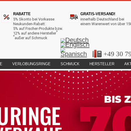
RABATTE
GRATIS-VERSAND!
5% Skonto bei Vorkasse
innerhalb Deutschland bei
Neukunden-Rabatt:
einem Warenwert von über 15
5% auf Fischer-Produkte bzw.
*
12% auf andere Hersteller
*
außer auf Schmuck
+49 30 7
E
VERLOBUNGSRINGE
SCHMUCK
HERSTELLER
AK