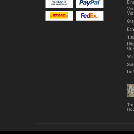
Ein
Ver
Ver
Gra
Ech
100
Höc
Qua
Wis
Sch
Lie
Tra
Hoc