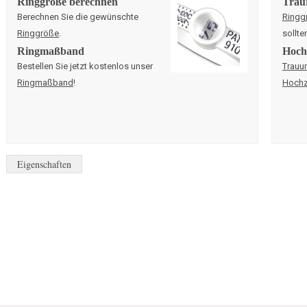
Ringgröße berechnen
Trau
Berechnen Sie die gewünschte
Ringg
Ringgröße
.
sollte
Ringmaßband
Hochz
Bestellen Sie jetzt kostenlos unser
Trauu
Ringmaßband
!
Hochz
Eigenschaften