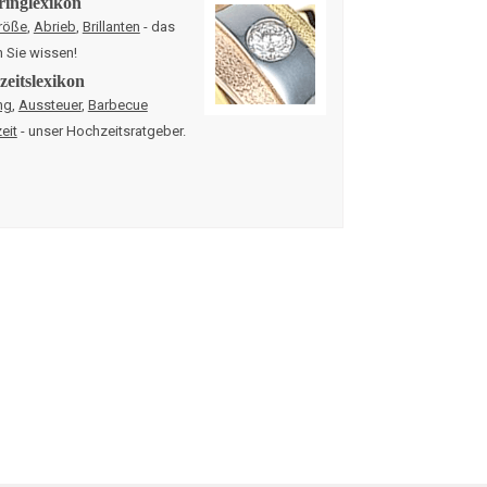
ringlexikon
röße
,
Abrieb
,
Brillanten
- das
n Sie wissen!
eitslexikon
ng
,
Aussteuer
,
Barbecue
eit
- unser Hochzeitsratgeber.