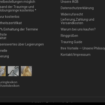
zelbestellungen möglich
Unsere AGB
sand der Trauringe und
Datenschutzerklärung
lobungsringe kostenlos *
Widerrufsrecht
vur kostenlos
Lieferung,Zahlung und
theitszertifikat
Versandkosten
% Einhaltung der Termine
Warum bei uns kaufen?
hste
Ringgrößen
lität
Trauring Guide
senswertes über Legierungen
Ihre Vorteile — Unsere Philoso
nelle
Kontakt/Impressum
ferung
uringlexikon
hzeitslexikon
© 2026 by Trauringstudio Berlin