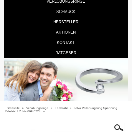
VERLOBUNGSRINGE
SCHMUCK
HERSTELLER
AKTIONEN
KONTAKT
RATGEBER
Startseite
»
Verlobungsringe
»
Edelstahl
»
TeNo Verlobungsring Spannring
Edelstahl YuNis 069.0224
»