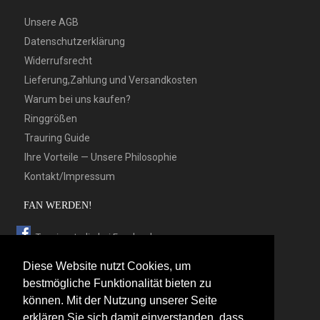
Unsere AGB
Datenschutzerklärung
Widerrufsrecht
Lieferung,Zahlung und Versandkosten
Warum bei uns kaufen?
Ringgrößen
Trauring Guide
Ihre Vorteile — Unsere Philosophie
Kontakt/Impressum
FAN WERDEN!
Trauringstudio bei Facebook
Trauringstudio bei Google+
Diese Website nutzt Cookies, um
Trauringstudio bei Twitter
bestmögliche Funktionalität bieten zu
können. Mit der Nutzung unserer Seite
Trauringstudio bei Pinterest
erklären Sie sich damit einverstanden, dass