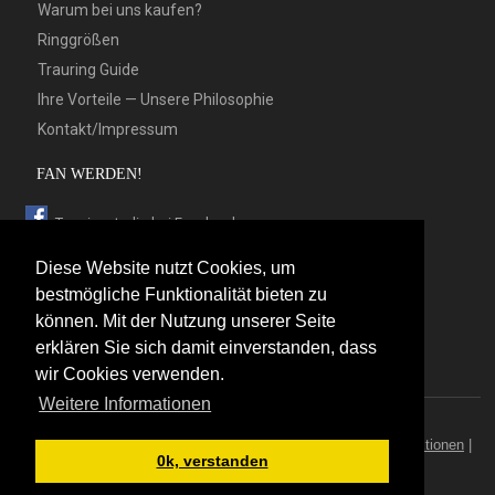
Warum bei uns kaufen?
Ringgrößen
Trauring Guide
Ihre Vorteile — Unsere Philosophie
Kontakt/Impressum
FAN WERDEN!
Trauringstudio bei Facebook
Trauringstudio bei Google+
Diese Website nutzt Cookies, um
Trauringstudio bei Twitter
bestmögliche Funktionalität bieten zu
können. Mit der Nutzung unserer Seite
Trauringstudio bei Pinterest
erklären Sie sich damit einverstanden, dass
Trauringstudio bei flickr
wir Cookies verwenden.
Weitere Informationen
© 2026 by Trauringstudio Berlin
Trauringstudio
|
Trauringe
|
Hersteller
|
Kontakt/Impressum
|
Aktionen
|
0k, verstanden
News
|
Sitemap