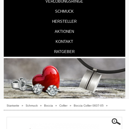
VERLOBUNGSRINGE
SCHMUCK
HERSTELLER
AKTIONEN
KONTAKT
RATGEBER
Startseite
»
Schmuck
»
Boccia
»
Collier
»
Boccia Collier 0837-05
»