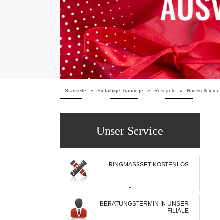
Startseite
»
Einfarbige Trauringe
»
Rosegold
»
Hauskollektion
Unser Service
RINGMASSSET KOSTENLOS
BERATUNGSTERMIN IN UNSER
FILIALE