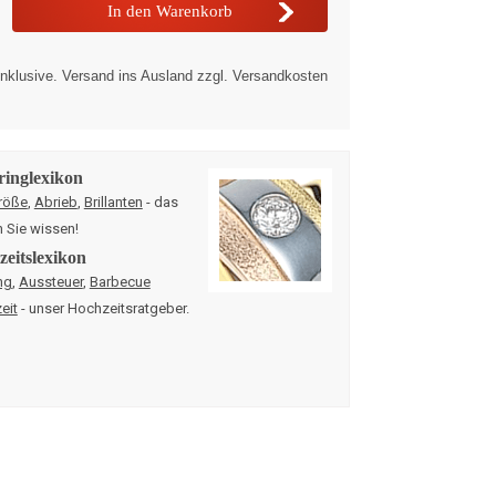
nklusive. Versand ins Ausland zzgl. Versandkosten
ringlexikon
röße
,
Abrieb
,
Brillanten
- das
n Sie wissen!
eitslexikon
ng
,
Aussteuer
,
Barbecue
eit
- unser Hochzeitsratgeber.