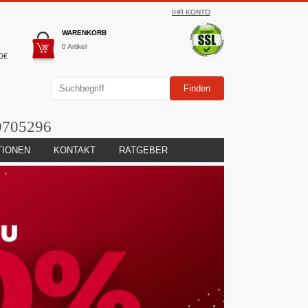
IHR KONTO
WARENKORB
0 Artikel
0€
9705296
TIONEN
KONTAKT
RATGEBER