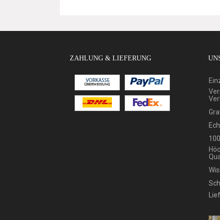
ZAHLUNG & LIEFERUNG
UNS
Ein
Ver
Ver
Gra
Ech
100
Höc
Qua
Wis
Sch
Lie