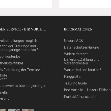
ER SERVICE - IHR VORTEIL
INFORMATIONEN
zelbestellungen möglich
Unsere AGB
sand der Trauringe und
Datenschutzerklärung
lobungsringe kostenlos *
Widerrufsrecht
vur kostenlos
Lieferung,Zahlung und
theitszertifikat
Versandkosten
% Einhaltung der Termine
Warum bei uns kaufen?
hste
Ringgrößen
lität
Trauring Guide
senswertes über Legierungen
Ihre Vorteile — Unsere Philoso
nelle
Kontakt/Impressum
ferung