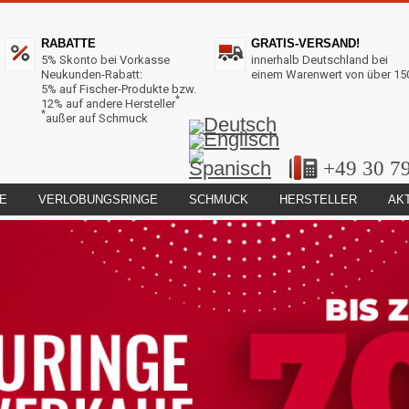
RABATTE
GRATIS-VERSAND!
5% Skonto bei Vorkasse
innerhalb Deutschland bei
Neukunden-Rabatt:
einem Warenwert von über 15
5% auf Fischer-Produkte bzw.
*
12% auf andere Hersteller
*
außer auf Schmuck
+49 30 7
E
VERLOBUNGSRINGE
SCHMUCK
HERSTELLER
AK