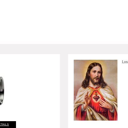
Los
ETAILS