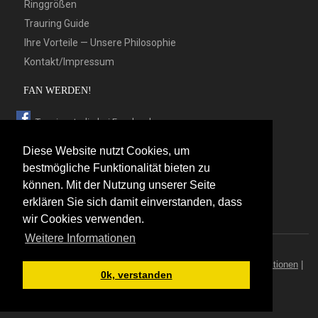
Ringgrößen
Trauring Guide
Ihre Vorteile — Unsere Philosophie
Kontakt/Impressum
FAN WERDEN!
Trauringstudio bei Facebook
Trauringstudio bei Google+
Diese Website nutzt Cookies, um
Trauringstudio bei Twitter
bestmögliche Funktionalität bieten zu
können. Mit der Nutzung unserer Seite
Trauringstudio bei Pinterest
erklären Sie sich damit einverstanden, dass
Trauringstudio bei flickr
wir Cookies verwenden.
Weitere Informationen
© 2026 by Trauringstudio Berlin
Trauringstudio
|
Trauringe
|
Hersteller
|
Kontakt/Impressum
|
Aktionen
|
0k, verstanden
News
|
Sitemap