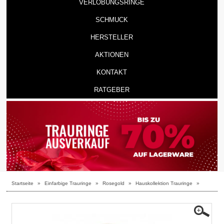
VERLOBUNGSRINGE
SCHMUCK
HERSTELLER
AKTIONEN
KONTAKT
RATGEBER
Startseite
»
Einfarbige Trauringe
»
Rosegold
»
Hauskollektion Trauringe
»