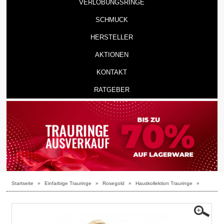
VERLOBUNGSRINGE
SCHMUCK
HERSTELLER
AKTIONEN
KONTAKT
RATGEBER
Startseite
»
Einfarbige Trauringe
»
Rosegold
»
Hauskollektion Trauringe
»