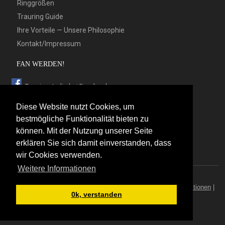
Ringgrößen
Trauring Guide
Ihre Vorteile — Unsere Philosophie
Kontakt/Impressum
FAN WERDEN!
Trauringstudio bei Facebook
Trauringstudio bei Google+
Diese Website nutzt Cookies, um
Trauringstudio bei Twitter
bestmögliche Funktionalität bieten zu
können. Mit der Nutzung unserer Seite
Trauringstudio bei Pinterest
erklären Sie sich damit einverstanden, dass
Trauringstudio bei flickr
wir Cookies verwenden.
Weitere Informationen
© 2026 by Trauringstudio Berlin
Trauringstudio
|
Trauringe
|
Hersteller
|
Kontakt/Impressum
|
Aktionen
|
0k, verstanden
News
|
Sitemap