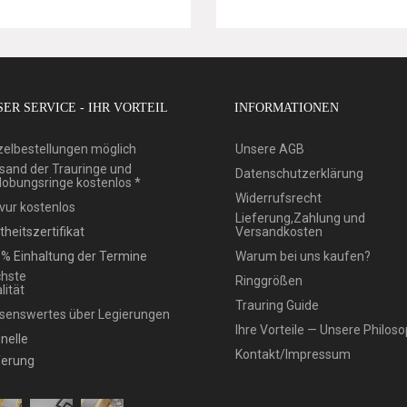
ER SERVICE - IHR VORTEIL
INFORMATIONEN
zelbestellungen möglich
Unsere AGB
sand der Trauringe und
Datenschutzerklärung
lobungsringe kostenlos *
Widerrufsrecht
vur kostenlos
Lieferung,Zahlung und
theitszertifikat
Versandkosten
% Einhaltung der Termine
Warum bei uns kaufen?
hste
Ringgrößen
lität
Trauring Guide
senswertes über Legierungen
Ihre Vorteile — Unsere Philoso
nelle
Kontakt/Impressum
ferung