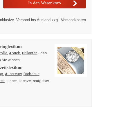
nklusive. Versand ins Ausland zzgl. Versandkosten
ringlexikon
röße
,
Abrieb
,
Brillanten
- das
n Sie wissen!
eitslexikon
ng
,
Aussteuer
,
Barbecue
eit
- unser Hochzeitsratgeber.