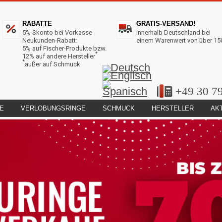
RABATTE
GRATIS-VERSAND!
5% Skonto bei Vorkasse
innerhalb Deutschland bei
Neukunden-Rabatt:
einem Warenwert von über 15
5% auf Fischer-Produkte bzw.
*
12% auf andere Hersteller
*
außer auf Schmuck
+49 30 7
E
VERLOBUNGSRINGE
SCHMUCK
HERSTELLER
AK