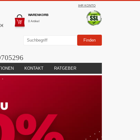
IHR KONTO
WARENKORB
0 Artikel
0€
9705296
TIONEN
KONTAKT
RATGEBER