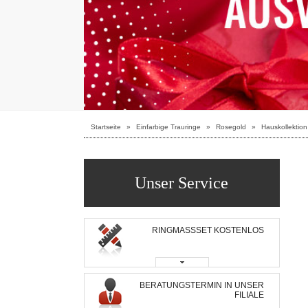
Startseite
»
Einfarbige Trauringe
»
Rosegold
»
Hauskollektion
Unser Service
RINGMASSSET KOSTENLOS
BERATUNGSTERMIN IN UNSER
FILIALE