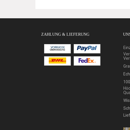
ZAHLUNG & LIEFERUNG
UNS
Ein
Ver
Ver
Gra
Ech
100
Höc
Qua
Wis
Sch
Lie