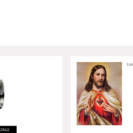
Los
ETAILS