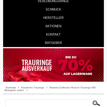
VERLOBUNGSRINGE
SCHMUCK
HERSTELLER
AKTIONEN
KONTAKT
RATGEBER
Startseite
»
Klassische Trauringe
»
Nowotny-Collection Ruesch Trauringe 585
Weissgold, poliert,
»