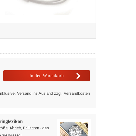
nklusive. Versand ins Ausland zzgl. Versandkosten
ringlexikon
röße
,
Abrieb
,
Brillanten
- das
n Sie wissen!