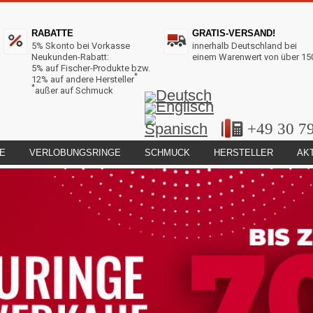
RABATTE
GRATIS-VERSAND!
5% Skonto bei Vorkasse
innerhalb Deutschland bei
Neukunden-Rabatt:
einem Warenwert von über 15
5% auf Fischer-Produkte bzw.
*
12% auf andere Hersteller
*
außer auf Schmuck
+49 30 7
E
VERLOBUNGSRINGE
SCHMUCK
HERSTELLER
AK