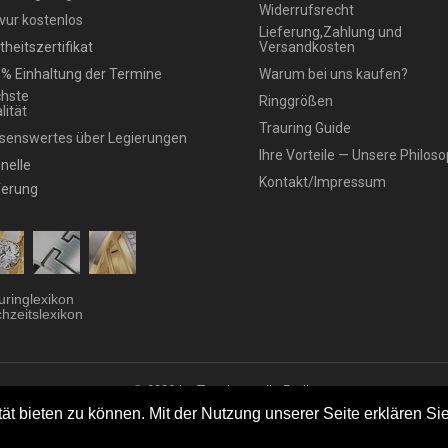
Widerrufsrecht
vur kostenlos
Lieferung,Zahlung und
theitszertifikat
Versandkosten
% Einhaltung der Termine
Warum bei uns kaufen?
hste
Ringgrößen
lität
Trauring Guide
senswertes über Legierungen
Ihre Vorteile — Unsere Philoso
nelle
Kontakt/Impressum
ferung
uringlexikon
hzeitslexikon
© 2026 by Trauringstudio Berlin
ringstudio
|
Trauringe
|
Hersteller
|
Kontakt/Impressum
|
Aktionen
|
News
|
Sit
t bieten zu können. Mit der Nutzung unserer Seite erklären Sie