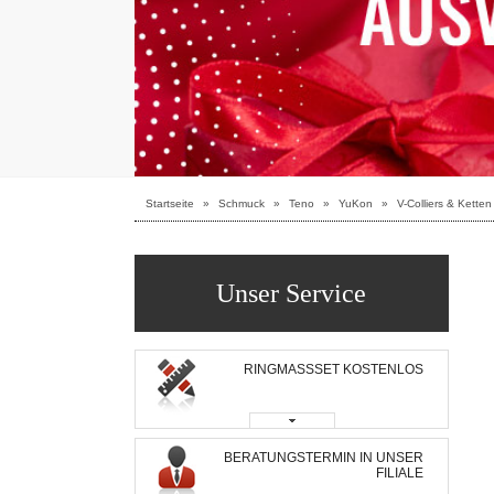
Startseite
»
Schmuck
»
Teno
»
YuKon
»
V-Colliers & Ketten
Unser Service
RINGMASSSET KOSTENLOS
BERATUNGSTERMIN IN UNSER
FILIALE