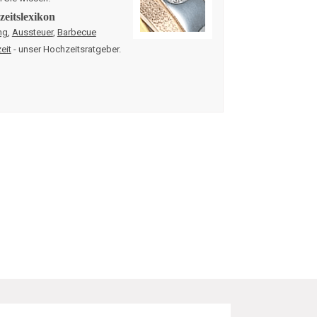
eitslexikon
ng
,
Aussteuer
,
Barbecue
eit
- unser Hochzeitsratgeber.