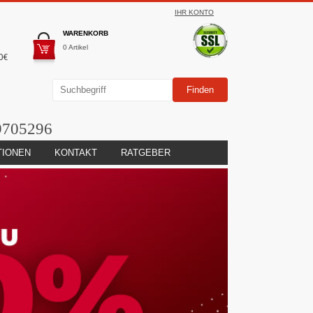
IHR KONTO
WARENKORB
0 Artikel
0€
9705296
TIONEN
KONTAKT
RATGEBER