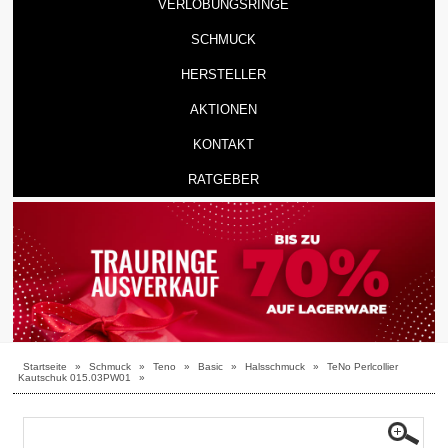
VERLOBUNGSRINGE
SCHMUCK
HERSTELLER
AKTIONEN
KONTAKT
RATGEBER
Startseite
»
Schmuck
»
Teno
»
Basic
»
Halsschmuck
»
TeNo Perlcollier
Kautschuk 015.03PW01
»