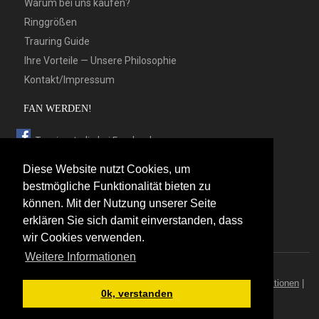
Warum bei uns kaufen?
Ringgrößen
Trauring Guide
Ihre Vorteile — Unsere Philosophie
Kontakt/Impressum
FAN WERDEN!
Trauringstudio bei Facebook
Trauringstudio bei Google+
Diese Website nutzt Cookies, um
Trauringstudio bei Twitter
bestmögliche Funktionalität bieten zu
können. Mit der Nutzung unserer Seite
Trauringstudio bei Pinterest
erklären Sie sich damit einverstanden, dass
Trauringstudio bei flickr
wir Cookies verwenden.
Weitere Informationen
© 2026 by Trauringstudio Berlin
Trauringstudio
|
Trauringe
|
Hersteller
|
Kontakt/Impressum
|
Aktionen
|
0k, verstanden
News
|
Sitemap