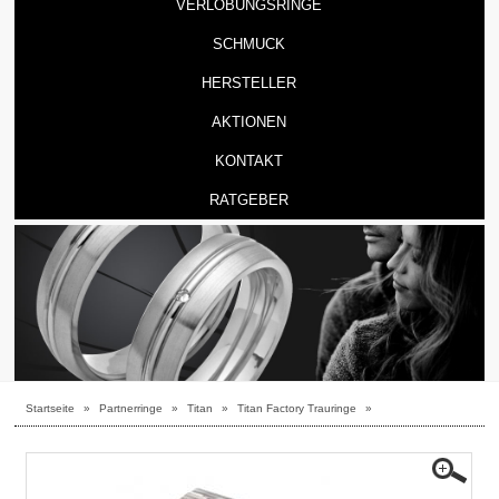
VERLOBUNGSRINGE
SCHMUCK
HERSTELLER
AKTIONEN
KONTAKT
RATGEBER
Startseite
»
Partnerringe
»
Titan
»
Titan Factory Trauringe
»