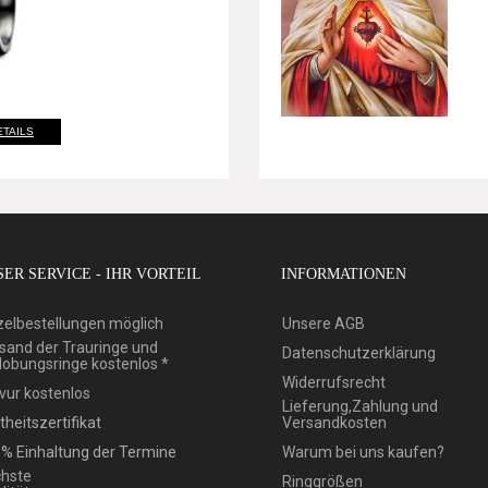
ETAILS
ER SERVICE - IHR VORTEIL
INFORMATIONEN
zelbestellungen möglich
Unsere AGB
sand der Trauringe und
Datenschutzerklärung
lobungsringe kostenlos *
Widerrufsrecht
vur kostenlos
Lieferung,Zahlung und
theitszertifikat
Versandkosten
% Einhaltung der Termine
Warum bei uns kaufen?
hste
Ringgrößen