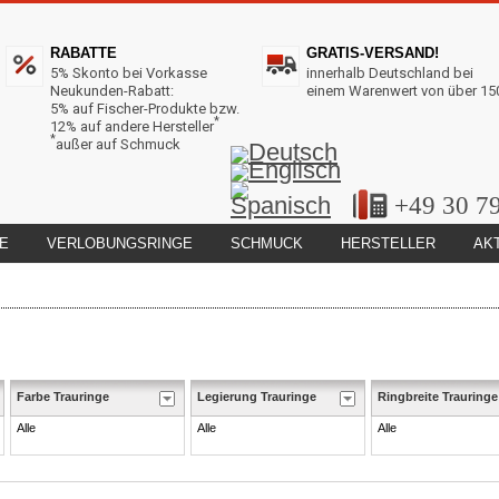
RABATTE
GRATIS-VERSAND!
5% Skonto bei Vorkasse
innerhalb Deutschland bei
Neukunden-Rabatt:
einem Warenwert von über 15
5% auf Fischer-Produkte bzw.
*
12% auf andere Hersteller
*
außer auf Schmuck
+49 30 7
E
VERLOBUNGSRINGE
SCHMUCK
HERSTELLER
AK
Farbe Trauringe
Legierung Trauringe
Ringbreite Trauringe
Alle
Alle
Alle