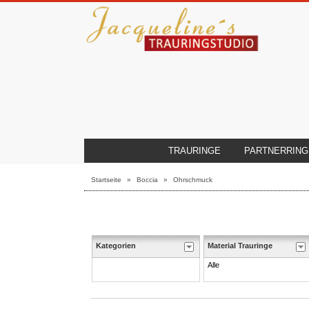
TRAURINGE
PARTNERRING
Startseite
»
Boccia
»
Ohrschmuck
Kategorien
Material Trauringe
Alle