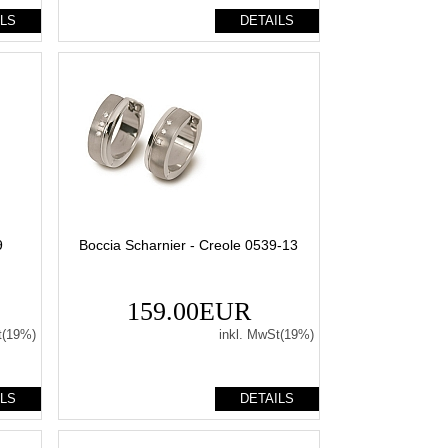
ILS
DETAILS
9
Boccia Scharnier - Creole 0539-13
159.00EUR
t(19%)
inkl. MwSt(19%)
ILS
DETAILS