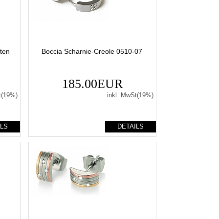
nten
Boccia Scharnie-Creole 0510-07
185.00EUR
t(19%)
inkl. MwSt(19%)
ILS
DETAILS