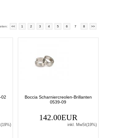
eiten:
<<
1
2
3
4
5
6
7
8
>>
2-02
Boccia Scharniercreolen-Brillanten
0539-09
142.00EUR
t(19%)
inkl. MwSt(19%)