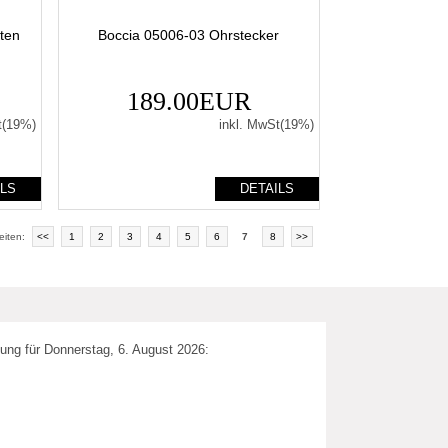
nten
Boccia 05006-03 Ohrstecker
189.00EUR
t(19%)
inkl. MwSt(19%)
ILS
DETAILS
eiten:
<<
1
2
3
4
5
6
7
8
>>
ung für Donnerstag, 6. August 2026: