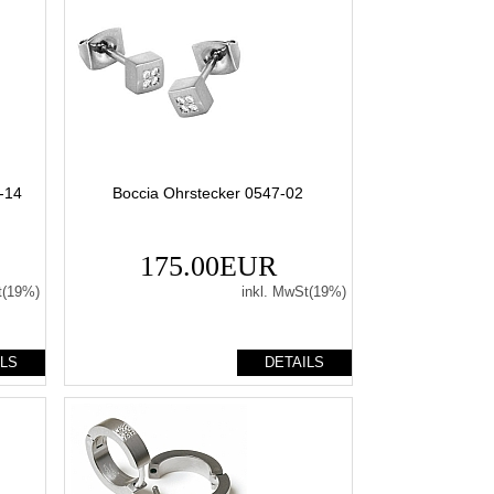
9-14
Boccia Ohrstecker 0547-02
175.00EUR
t(19%)
inkl. MwSt(19%)
ILS
DETAILS