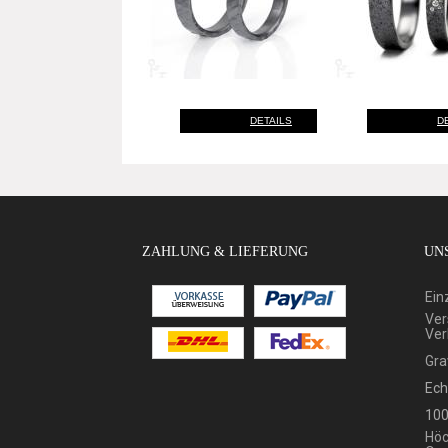
DETAILS
D
ZAHLUNG & LIEFERUNG
UNS
Ein
Ver
Ver
Gra
Ech
100
Höc