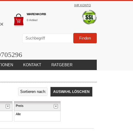
IHR KONTO
WARENKORB
0 Artikel
0€
9705296
TIONEN
KONTAKT
RATGEBER
AUSWAHL LÖSCHEN
Preis
Alle