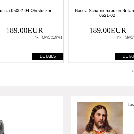
occia 05002-04 Ohrstecker
Boccia Scharniercreolen Brilla
0521-02
189.00EUR
189.00EUR
inkl. MwSt(19%)
inkl. MwS
DETAILS
DETA
S
Los