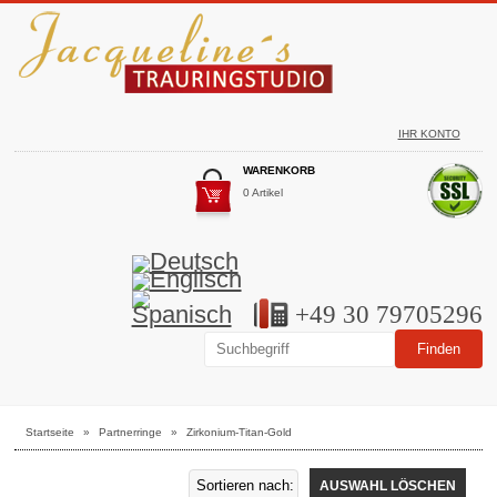
IHR KONTO
WARENKORB
0 Artikel
+49 30 79705296
Startseite
»
Partnerringe
»
Zirkonium-Titan-Gold
AUSWAHL LÖSCHEN