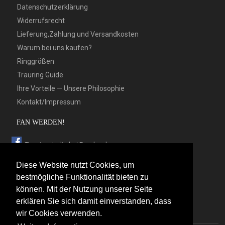
Datenschutzerklärung
Widerrufsrecht
Lieferung,Zahlung und Versandkosten
Warum bei uns kaufen?
Ringgrößen
Trauring Guide
Ihre Vorteile — Unsere Philosophie
Kontakt/Impressum
FAN WERDEN!
Trauringstudio bei Facebook
Trauringstudio bei Google+
Diese Website nutzt Cookies, um
Trauringstudio bei Twitter
bestmögliche Funktionalität bieten zu
können. Mit der Nutzung unserer Seite
Trauringstudio bei Pinterest
erklären Sie sich damit einverstanden, dass
Trauringstudio bei flickr
wir Cookies verwenden.