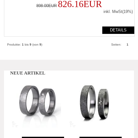
826.16EUR
898.00EUR
inkl. MwSt(19%)
DETAILS
Produkte:
1
bis
9
(von
9
)
Seiten:
1
NEUE ARTIKEL