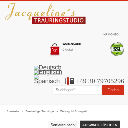
IHR KONTO
WARENKORB
0 Artikel
+49 30 79705296
Startseite
»
Zweifarbige Trauringe
»
Weissgold Rosegold
AUSWAHL LÖSCHEN