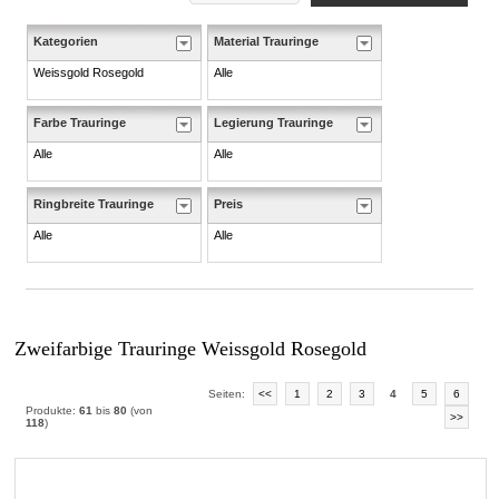
Kategorien
Material Trauringe
Weissgold Rosegold
Alle
Farbe Trauringe
Legierung Trauringe
Alle
Alle
Ringbreite Trauringe
Preis
Alle
Alle
Zweifarbige Trauringe Weissgold Rosegold
Seiten:
<<
1
2
3
4
5
6
Produkte:
61
bis
80
(von
>>
118
)