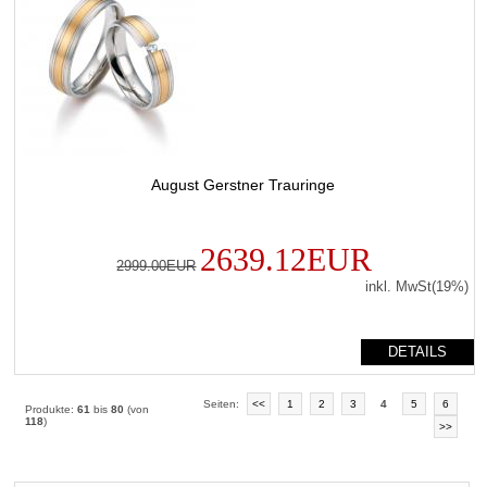
August Gerstner Trauringe
2639.12EUR
2999.00EUR
inkl. MwSt(19%)
DETAILS
Seiten:
<<
1
2
3
4
5
6
Produkte:
61
bis
80
(von
118
)
>>