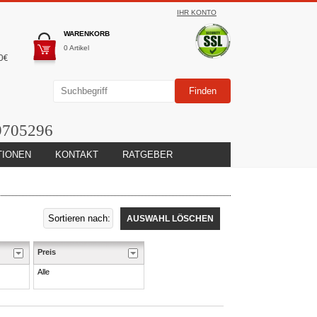
IHR KONTO
WARENKORB
0 Artikel
0€
9705296
TIONEN
KONTAKT
RATGEBER
AUSWAHL LÖSCHEN
Preis
Alle