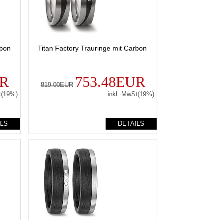
rbon
Titan Factory Trauringe mit Carbon
UR
753.48EUR
819.00EUR
t(19%)
inkl. MwSt(19%)
ILS
DETAILS