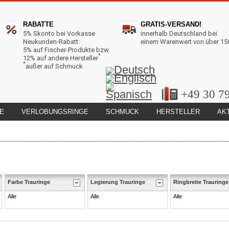
RABATTE
GRATIS-VERSAND!
5% Skonto bei Vorkasse
innerhalb Deutschland bei
Neukunden-Rabatt:
einem Warenwert von über 15
5% auf Fischer-Produkte bzw.
*
12% auf andere Hersteller
*
außer auf Schmuck
+49 30 7
E
VERLOBUNGSRINGE
SCHMUCK
HERSTELLER
AK
Farbe Trauringe
Legierung Trauringe
Ringbreite Trauringe
Alle
Alle
Alle