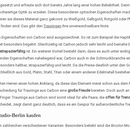
etzt und erfreute sich dort bereits Jahre lang einer hohen Beliebtheit. Denn 
ochwertige Optik zu erzielen. Diese besonderen optischen Eigenschaften mac
nieren sie dieses Material ganz gekonnt zu Weißgold, Gelbgold, Rotgold oder Pl
u finden sind. Das gibt den
Trauringen
ihre unverwechselbare Note.
en Eigenschaften von Carbon sind ausgezeichnet. So ist zum Beispiel die Hapt
it besonders begehrt. Gleichzeitig ist Carbon jedoch sehr leicht und beinah
strapazierfähig
ist. Ein weiterer Vorteil besteht darin, dass es auch unter widr
genden Eigenschaften naheliegend war, Carbon auch in der Schmuckbranche ei
esonders haltbar, strapazierfähig und leicht. Da die Preise deutlich unter den 
chließlich aus Gold, Platin, Stahl, Titan oder einem anderen Edelmetall bestehe
erten Herren einen hohen Anklang, da diese das Element meist schon aus dem
scheidung für Trauringe aus Carbon eine
große Freude
bereiten. Doch auch an
inger. Trauringe aus Carbon sind somit ideal für alle Paare, die
offen für Tren
scheidet, zeigt damit ganz deutlich, dass es ein Gespür für außerordentliche Tr
tudio-Berlin kaufen
in zahlreichen verschiedenen Varianten. Besonders beliebt sind die Bicolor-