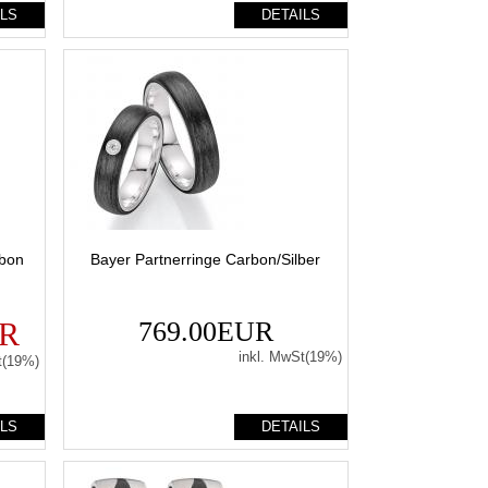
ILS
DETAILS
rbon
Bayer Partnerringe Carbon/Silber
UR
769.00EUR
inkl. MwSt(19%)
t(19%)
ILS
DETAILS