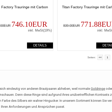
n Factory Trauringe mit Carbon
Titan Factory Trauringe mit Ca
746.10EUR
771.88E
.00EUR
839.00EUR
inkl. MwSt(19%)
inkl. MwS
DETAILS
DETA
Seiten:
<<
1
sich eindeutig von anderen Brautpaaren abheben, weil normale
Goldringe
ode
nschauen. Denn diese Ringe sind aufgrund ihres unübertrefflichen Kontrast
Farbe des Silbers ein wahrer Hingucker. In unserem Sortiment können Sie ve
zu Ihren Anforderungen und Ansprüchen passt.