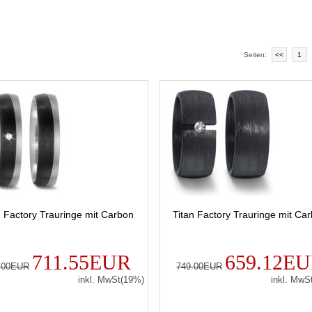
Seiten:
<<
1
n Factory Trauringe mit Carbon
Titan Factory Trauringe mit Ca
711.55EUR
659.12E
.00EUR
749.00EUR
inkl. MwSt(19%)
inkl. MwS