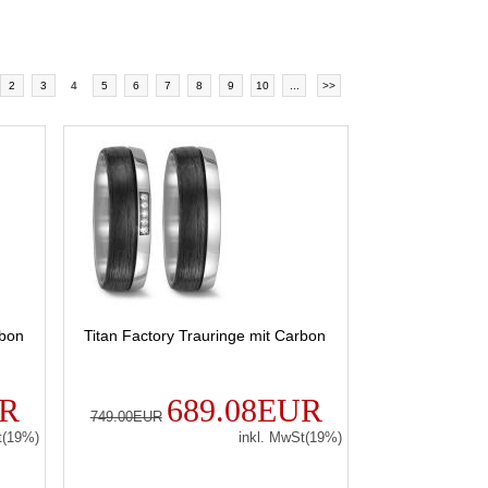
2
3
4
5
6
7
8
9
10
...
>>
rbon
Titan Factory Trauringe mit Carbon
UR
689.08EUR
749.00EUR
t(19%)
inkl. MwSt(19%)