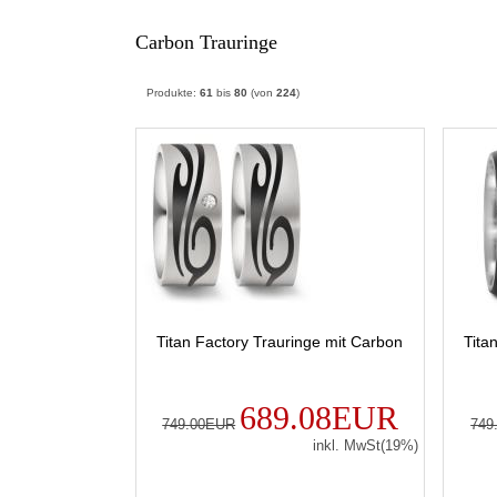
Carbon Trauringe
Produkte:
61
bis
80
(von
224
)
Titan Factory Trauringe mit Carbon
Tita
689.08EUR
749.00EUR
749
inkl. MwSt(19%)