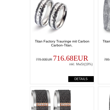
Titan Factory Trauringe mit Carbon
Tita
Carbon-Titan,
716.68EUR
779.00EUR
789
inkl. MwSt(19%)
DETAILS