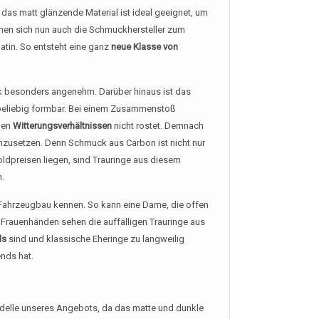
das matt glänzende Material ist ideal geeignet, um
hen sich nun auch die Schmuckhersteller zum
atin. So entsteht eine ganz
neue Klasse von
ik besonders angenehm. Darüber hinaus ist das
e beliebig formbar. Bei einem Zusammenstoß
igen
Witterungsverhältnissen
nicht rostet. Demnach
nzusetzen. Denn Schmuck aus Carbon ist nicht nur
Goldpreisen liegen, sind Trauringe aus diesem
n.
 Fahrzeugbau kennen. So kann eine Dame, die offen
 Frauenhänden sehen die auffälligen Trauringe aus
ds
sind und klassische Eheringe zu langweilig
ends hat.
Modelle unseres Angebots, da das matte und dunkle