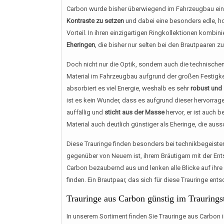
Carbon wurde bisher überwiegend im Fahrzeugbau einges
Kontraste zu setzen
und dabei eine besonders edle, h
Vorteil. In ihren einzigartigen Ringkollektionen kombi
Eheringen
, die bisher nur selten bei den Brautpaaren z
Doch nicht nur die Optik, sondern auch die technisch
Material im Fahrzeugbau aufgrund der großen Festigke
absorbiert es viel Energie, weshalb es sehr
robust und 
ist es kein Wunder, dass es aufgrund dieser hervorra
auffällig und
sticht aus der Masse
hervor, er ist auch b
Material auch deutlich günstiger als Eheringe, die auss
Diese Trauringe finden besonders bei technikbegeist
gegenüber von Neuem ist, ihrem Bräutigam mit der Ent
Carbon bezaubernd aus und lenken alle Blicke auf ihre F
finden. Ein Brautpaar, das sich für diese Trauringe ent
Trauringe aus Carbon günstig im Traurings
In unserem Sortiment finden Sie Trauringe aus Carbon 