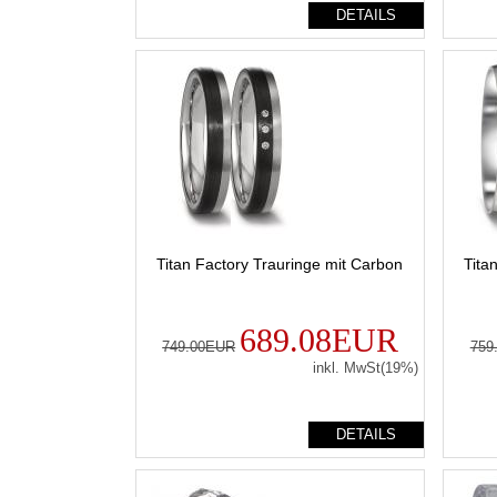
DETAILS
Titan Factory Trauringe mit Carbon
Tita
689.08EUR
749.00EUR
759
inkl. MwSt(19%)
DETAILS