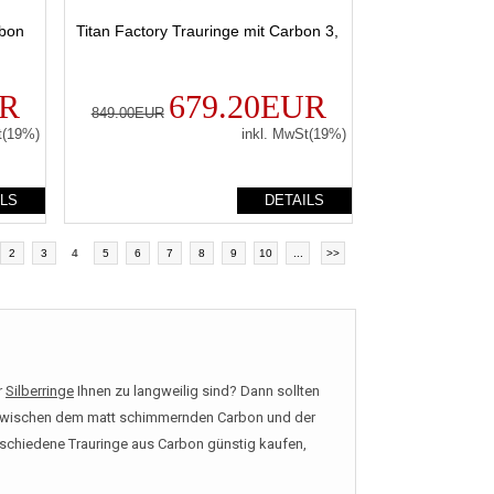
rbon
Titan Factory Trauringe mit Carbon 3,
UR
679.20EUR
849.00EUR
t(19%)
inkl. MwSt(19%)
ILS
DETAILS
2
3
4
5
6
7
8
9
10
...
>>
r
Silberringe
Ihnen zu langweilig sind? Dann sollten
s zwischen dem matt schimmernden Carbon und der
rschiedene Trauringe aus Carbon günstig kaufen,