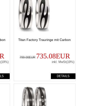
rbon
Titan Factory Trauringe mit Carbon
UR
735.08EUR
799.00EUR
t(19%)
inkl. MwSt(19%)
ILS
DETAILS