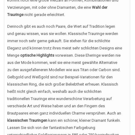
kommt noch eine große Vielzahl an Formen, Kombinationen und
Verzierungen, mit oder ohne Diamanten, die eine
Wahl der
Trauringe
nicht gerade erleichtert.
Dennoch gibt es auch noch Paare, die Wert auf Tradition legen
und genau wissen, was sie wollen. Klassische Trauringe werden
immer noch sehr gerne gekauft. Sie stehen für die schlichte
Eleganz und können trotz ihres meist sehr schlichten Designs eine
Menge
optische Highlights
vorweisen. Diese Eheringe werden nie
aus der Mode kommen, weil sie eine meist gewählte Alternative
zu den ausgefalleneren Modellen wie aus Titan oder Carbon sind.
Gelbgold und Weißgold sind nur Beispiel-Variationen für den
klassischen Ring, die sich großer Beliebtheit erfreuen. Klassisch
heißt nicht gleich einfach, weshalb auch die schlichten
traditionellen Trauringe eine wunderschöne Verarbeitung auf
verschiede Art und Weise haben und an den Fingern des
Brautpaares einen ganz individuellen Charme versprühen. Auch an
klassischen Trauringen
kann ein schöner, kleiner Diamant funkeln.
Lassen Sie sich von der fantastischen Farbgebung
unterschiedlicher Goldlegierungen in 585 oder 750 beeindrucken.