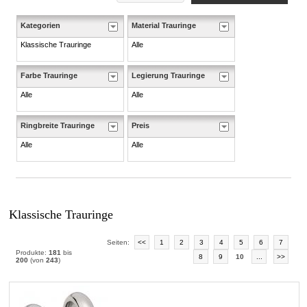
Kategorien
Material Trauringe
Klassische Trauringe
Alle
Farbe Trauringe
Legierung Trauringe
Alle
Alle
Ringbreite Trauringe
Preis
Alle
Alle
Klassische Trauringe
Seiten:
<<
1
2
3
4
5
6
7
Produkte:
181
bis
8
9
10
...
>>
200
(von
243
)