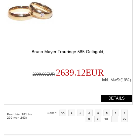
Bruno Mayer Trauringe 585 Gelbgold,
2639.12EUR
2999.00EUR
inkl. MwSt(19%)
DETAILS
Seiten:
<<
1
2
3
4
5
6
7
Produkte:
181
bis
200
(von
243
)
8
9
10
...
>>