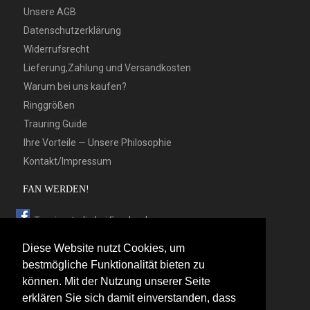
Unsere AGB
Datenschutzerklärung
Widerrufsrecht
Lieferung,Zahlung und Versandkosten
Warum bei uns kaufen?
Ringgrößen
Trauring Guide
Ihre Vorteile — Unsere Philosophie
Kontakt/Impressum
FAN WERDEN!
Trauringstudio bei Facebook
Trauringstudio bei Google+
Diese Website nutzt Cookies, um
Trauringstudio bei Twitter
bestmögliche Funktionalität bieten zu
können. Mit der Nutzung unserer Seite
Trauringstudio bei Pinterest
erklären Sie sich damit einverstanden, dass
Trauringstudio bei flickr