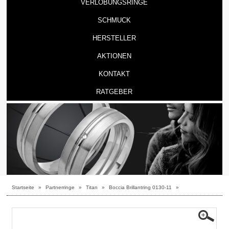
VERLOBUNGSRINGE
SCHMUCK
HERSTELLER
AKTIONEN
KONTAKT
RATGEBER
Startseite
»
Partnerringe
»
Titan
»
Boccia Brillantring 0130-11
»