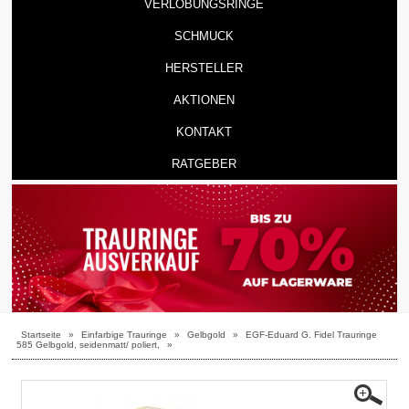
VERLOBUNGSRINGE
SCHMUCK
HERSTELLER
AKTIONEN
KONTAKT
RATGEBER
Startseite
»
Einfarbige Trauringe
»
Gelbgold
»
EGF-Eduard G. Fidel Trauringe
585 Gelbgold, seidenmatt/ poliert,
»