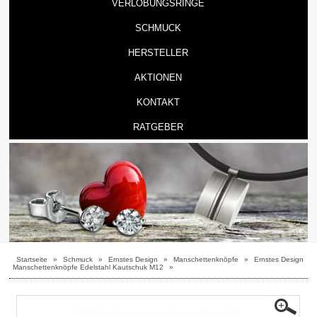
VERLOBUNGSRINGE
SCHMUCK
HERSTELLER
AKTIONEN
KONTAKT
RATGEBER
Startseite
»
Schmuck
»
Ernstes Design
»
Manschettenknöpfe
»
Ernstes Design
Manschettenknöpfe Edelstahl Kautschuk M12
»