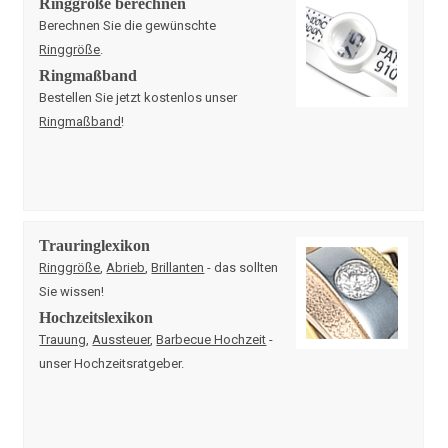
Ringgröße berechnen
Berechnen Sie die gewünschte
Ringgröße
.
Ringmaßband
Bestellen Sie jetzt kostenlos unser
Ringmaßband
!
Trauringlexikon
Ringgröße
,
Abrieb
,
Brillanten
- das sollten
Sie wissen!
Hochzeitslexikon
Trauung
,
Aussteuer
,
Barbecue Hochzeit
-
unser Hochzeitsratgeber.