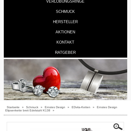
VERLOBUNGSRINGE
SCHMUCK
HERSTELLER
AKTIONEN
KONTAKT
RATGEBER
Startseite
»
Schmuck
»
Ernstes Design
»
EDvita-Ketten
»
Ernstes Design
Elipsenkette breit Edelstahl K138
»