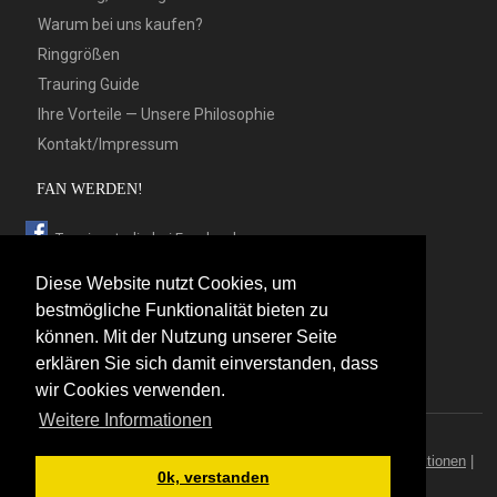
Warum bei uns kaufen?
Ringgrößen
Trauring Guide
Ihre Vorteile — Unsere Philosophie
Kontakt/Impressum
FAN WERDEN!
Trauringstudio bei Facebook
Trauringstudio bei Google+
Diese Website nutzt Cookies, um
Trauringstudio bei Twitter
bestmögliche Funktionalität bieten zu
können. Mit der Nutzung unserer Seite
Trauringstudio bei Pinterest
erklären Sie sich damit einverstanden, dass
Trauringstudio bei flickr
wir Cookies verwenden.
Weitere Informationen
© 2026 by Trauringstudio Berlin
Trauringstudio
|
Trauringe
|
Hersteller
|
Kontakt/Impressum
|
Aktionen
|
0k, verstanden
News
|
Sitemap