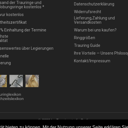
sand der Trauringe und
Datenschutzerklärung
lobungsringe kostenlos *
Widerrufsrecht
vur kostenlos
Lieferung,Zahlung und
theitszertifikat
Versandkosten
% Einhaltung der Termine
Warum bei uns kaufen?
hste
Ringgrößen
lität
Trauring Guide
senswertes über Legierungen
Ihre Vorteile — Unsere Philoso
nelle
Kontakt/Impressum
ferung
uringlexikon
hzeitslexikon
© 2026 by Trauringstudio Berlin
ringstudio
|
Trauringe
|
Hersteller
|
Kontakt/Impressum
|
Aktionen
|
News
|
Sit
t bieten zu können. Mit der Nutzung unserer Seite erklären Sie