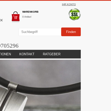
IHR KONTO
WARENKORB
0 Artikel
0€
9705296
TIONEN
KONTAKT
RATGEBER