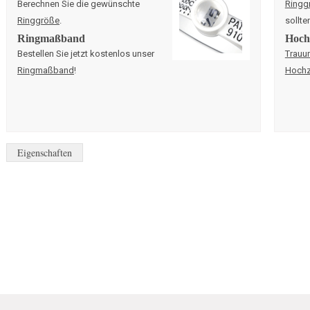
Berechnen Sie die gewünschte
Ringg
Ringgröße
.
sollte
Ringmaßband
Hochz
Bestellen Sie jetzt kostenlos unser
Trauu
Ringmaßband
!
Hochz
Eigenschaften