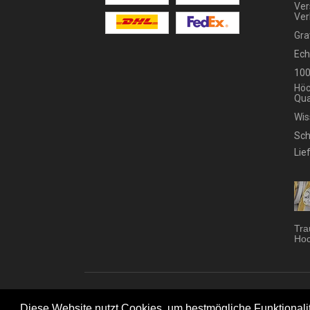
Ver
Ver
Gra
Ech
100
Höc
Qua
Wis
Sch
Lie
Tra
Hoc
Trau
Diese Website nutzt Cookies, um bestmögliche Funktionalitä