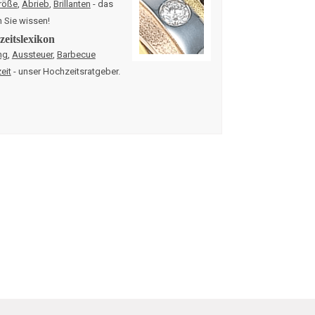
röße
,
Abrieb
,
Brillanten
- das
n Sie wissen!
eitslexikon
ng
,
Aussteuer
,
Barbecue
eit
- unser Hochzeitsratgeber.