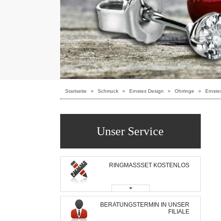
Startseite
»
Schmuck
»
Ernstes Design
»
Ohrringe
»
Ernste
Unser Service
RINGMASSSET KOSTENLOS
BERATUNGSTERMIN IN UNSER
FILIALE