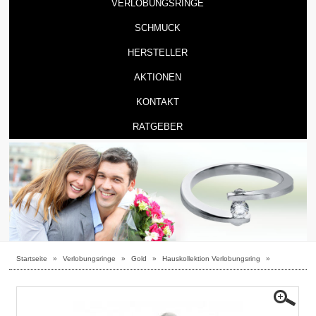
VERLOBUNGSRINGE
SCHMUCK
HERSTELLER
AKTIONEN
KONTAKT
RATGEBER
Startseite
»
Verlobungsringe
»
Gold
»
Hauskollektion Verlobungsring
»