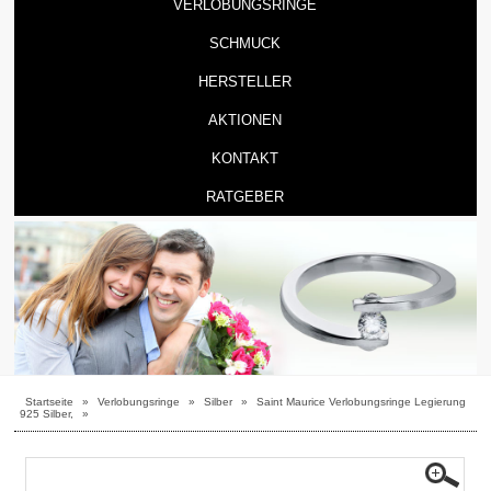
VERLOBUNGSRINGE
SCHMUCK
HERSTELLER
AKTIONEN
KONTAKT
RATGEBER
Startseite
»
Verlobungsringe
»
Silber
»
Saint Maurice Verlobungsringe Legierung
925 Silber,
»