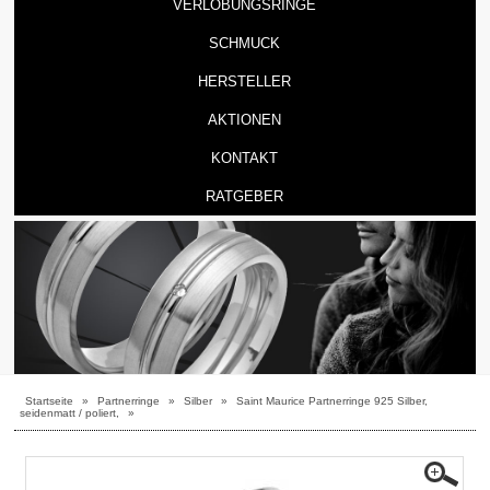
VERLOBUNGSRINGE
SCHMUCK
HERSTELLER
AKTIONEN
KONTAKT
RATGEBER
Startseite
»
Partnerringe
»
Silber
»
Saint Maurice Partnerringe 925 Silber,
seidenmatt / poliert,
»