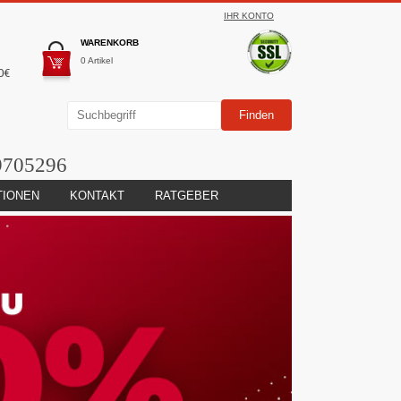
IHR KONTO
WARENKORB
0 Artikel
0€
9705296
TIONEN
KONTAKT
RATGEBER