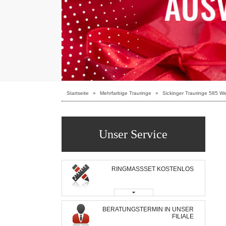
Startseite
»
Mehrfarbige Trauringe
»
Sickinger Trauringe 585 We
Unser Service
RINGMASSSET KOSTENLOS
BERATUNGSTERMIN IN UNSER
FILIALE