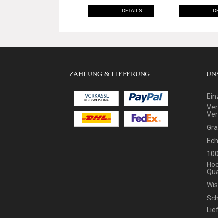
DETAILS
D
ZAHLUNG & LIEFERUNG
UNS
Ein
Ver
Ver
Gra
Ech
100
Höc
Qua
Wis
Sch
Lie