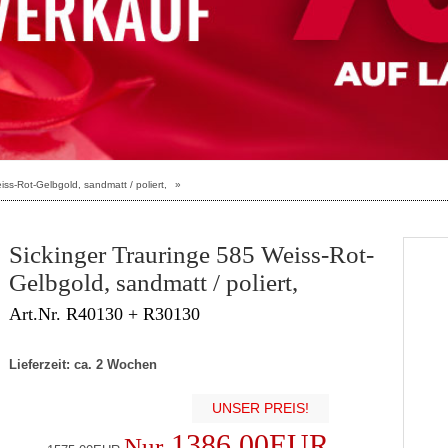
iss-Rot-Gelbgold, sandmatt / poliert,
»
Sickinger Trauringe 585 Weiss-Rot-
Gelbgold, sandmatt / poliert,
Art.Nr. R40130 + R30130
Lieferzeit: ca. 2 Wochen
UNSER PREIS!
1386.00EUR
Nur