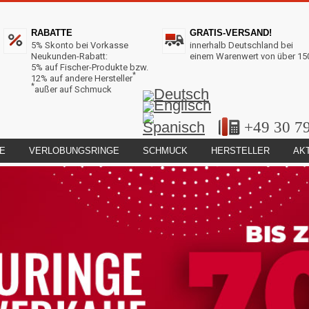
RABATTE
GRATIS-VERSAND!
5% Skonto bei Vorkasse
innerhalb Deutschland bei
Neukunden-Rabatt:
einem Warenwert von über 15
5% auf Fischer-Produkte bzw.
*
12% auf andere Hersteller
*
außer auf Schmuck
+49 30 7
E
VERLOBUNGSRINGE
SCHMUCK
HERSTELLER
AK