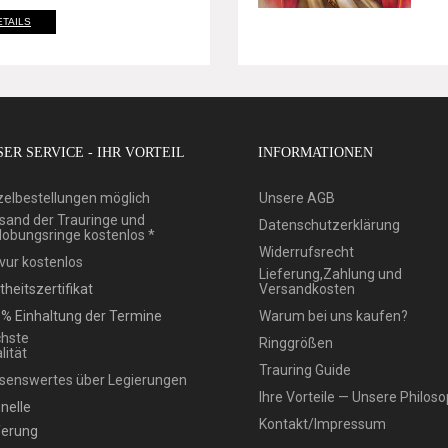
ETAILS
ER SERVICE - IHR VORTEIL
INFORMATIONEN
zelbestellungen möglich
Unsere AGB
sand der Trauringe und
Datenschutzerklärung
lobungsringe kostenlos *
Widerrufsrecht
vur kostenlos
Lieferung,Zahlung und
theitszertifikat
Versandkosten
% Einhaltung der Termine
Warum bei uns kaufen?
hste
Ringgrößen
lität
Trauring Guide
senswertes über Legierungen
Ihre Vorteile — Unsere Philoso
nelle
Kontakt/Impressum
ferung