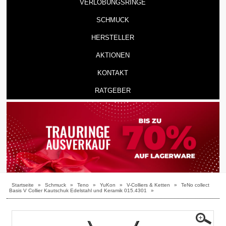
VERLOBUNGSRINGE
SCHMUCK
HERSTELLER
AKTIONEN
KONTAKT
RATGEBER
Startseite
»
Schmuck
»
Teno
»
YuKon
»
V-Colliers & Ketten
»
TeNo collect
Basis V Collier Kautschuk Edelstahl und Keramik 015.4301
»