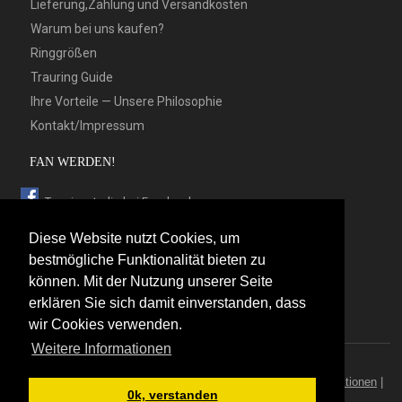
Lieferung,Zahlung und Versandkosten
Warum bei uns kaufen?
Ringgrößen
Trauring Guide
Ihre Vorteile — Unsere Philosophie
Kontakt/Impressum
FAN WERDEN!
Trauringstudio bei Facebook
Trauringstudio bei Google+
Diese Website nutzt Cookies, um
Trauringstudio bei Twitter
bestmögliche Funktionalität bieten zu
können. Mit der Nutzung unserer Seite
Trauringstudio bei Pinterest
erklären Sie sich damit einverstanden, dass
Trauringstudio bei flickr
wir Cookies verwenden.
Weitere Informationen
© 2026 by Trauringstudio Berlin
Trauringstudio
|
Trauringe
|
Hersteller
|
Kontakt/Impressum
|
Aktionen
|
0k, verstanden
News
|
Sitemap