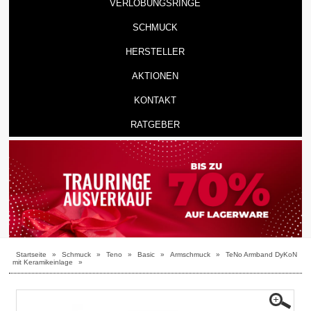
VERLOBUNGSRINGE
SCHMUCK
HERSTELLER
AKTIONEN
KONTAKT
RATGEBER
Startseite
»
Schmuck
»
Teno
»
Basic
»
Armschmuck
»
TeNo Armband DyKoN
mit Keramikeinlage
»