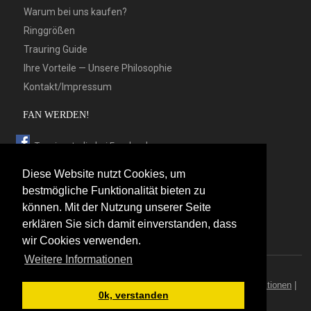
Warum bei uns kaufen?
Ringgrößen
Trauring Guide
Ihre Vorteile — Unsere Philosophie
Kontakt/Impressum
FAN WERDEN!
Trauringstudio bei Facebook
Trauringstudio bei Google+
Diese Website nutzt Cookies, um
Trauringstudio bei Twitter
bestmögliche Funktionalität bieten zu
können. Mit der Nutzung unserer Seite
Trauringstudio bei Pinterest
erklären Sie sich damit einverstanden, dass
Trauringstudio bei flickr
wir Cookies verwenden.
Weitere Informationen
© 2026 by Trauringstudio Berlin
Trauringstudio
|
Trauringe
|
Hersteller
|
Kontakt/Impressum
|
Aktionen
|
0k, verstanden
News
|
Sitemap