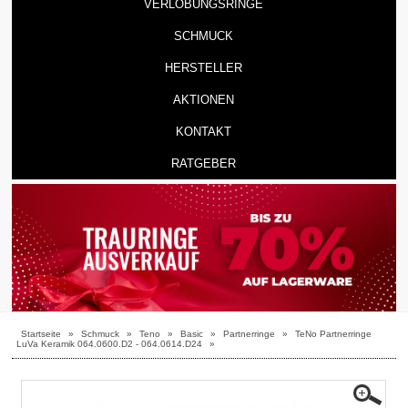
VERLOBUNGSRINGE
SCHMUCK
HERSTELLER
AKTIONEN
KONTAKT
RATGEBER
Startseite
»
Schmuck
»
Teno
»
Basic
»
Partnerringe
»
TeNo Partnerringe
LuVa Keramik 064.0600.D2 - 064.0614.D24
»