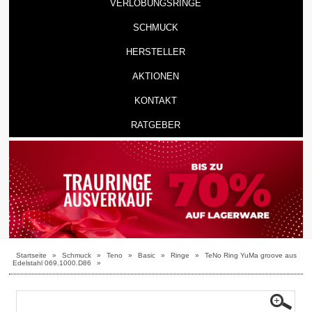
VERLOBUNGSRINGE
SCHMUCK
HERSTELLER
AKTIONEN
KONTAKT
RATGEBER
Startseite
»
Schmuck
»
Teno
»
Basic
»
Ringe
»
TeNo Ring YuMa groove aus
Edelstahl 069.1000.D86
»