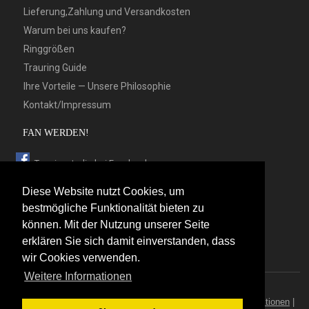
Lieferung,Zahlung und Versandkosten
Warum bei uns kaufen?
Ringgrößen
Trauring Guide
Ihre Vorteile — Unsere Philosophie
Kontakt/Impressum
FAN WERDEN!
Trauringstudio bei Facebook
Trauringstudio bei Google+
Diese Website nutzt Cookies, um
Trauringstudio bei Twitter
bestmögliche Funktionalität bieten zu
können. Mit der Nutzung unserer Seite
Trauringstudio bei Pinterest
erklären Sie sich damit einverstanden, dass
Trauringstudio bei flickr
wir Cookies verwenden.
Weitere Informationen
© 2026 by Trauringstudio Berlin
Trauringstudio
|
Trauringe
|
Hersteller
|
Kontakt/Impressum
|
Aktionen
|