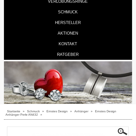
VERLOBUNGSRINGE
SCHMUCK
HERSTELLER
AKTIONEN
KONTAKT
RATGEBER
Startseite
»
Schmuck
»
Ernstes Design
»
Anhänger
»
Ernstes Design
Anhänger Perle AN432
»