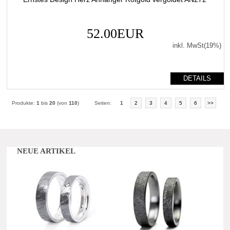
52.00EUR
inkl. MwSt(19%)
DETAILS
Produkte:
1
bis
20
(von
110
)
Seiten:
1
2
3
4
5
6
>>
NEUE ARTIKEL