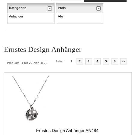
Kategorien
Preis
Anhänger
Alle
Ernstes Design Anhänger
Seiten:
1
2
3
4
5
6
>>
Produkte:
1
bis
20
(von
110
)
Ernstes Design Anhänger AN484