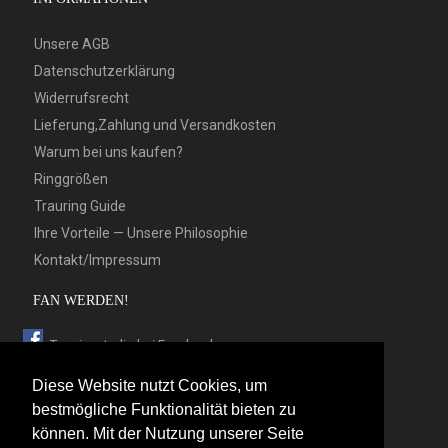
Unsere AGB
Datenschutzerklärung
Widerrufsrecht
Lieferung,Zahlung und Versandkosten
Warum bei uns kaufen?
Ringgrößen
Trauring Guide
Ihre Vorteile — Unsere Philosophie
Kontakt/Impressum
FAN WERDEN!
Trauringstudio bei Facebook
Trauringstudio bei Google+
Diese Website nutzt Cookies, um
Trauringstudio bei Twitter
bestmögliche Funktionalität bieten zu
können. Mit der Nutzung unserer Seite
Trauringstudio bei Pinterest