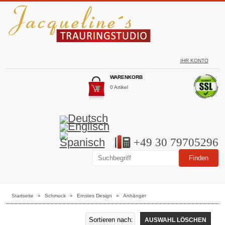
IHR KONTO
WARENKORB
0 Artikel
+49 30 79705296
Startseite
»
Schmuck
»
Ernstes Design
»
Anhänger
AUSWAHL LÖSCHEN