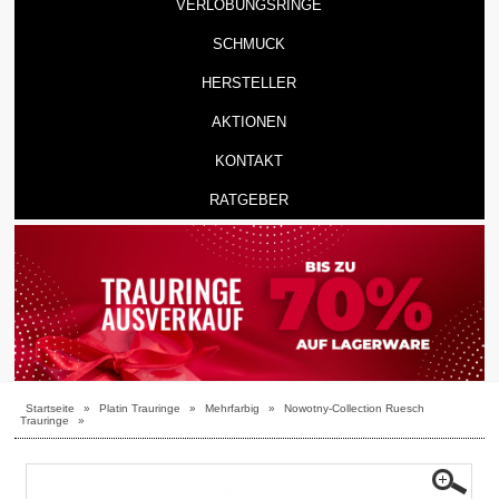
VERLOBUNGSRINGE
SCHMUCK
HERSTELLER
AKTIONEN
KONTAKT
RATGEBER
Startseite
»
Platin Trauringe
»
Mehrfarbig
»
Nowotny-Collection Ruesch
Trauringe
»