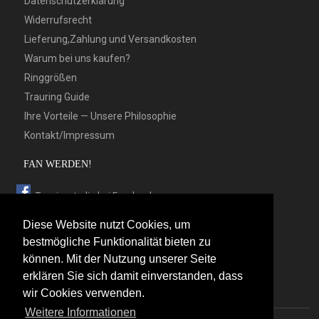
Datenschutzerklärung
Widerrufsrecht
Lieferung,Zahlung und Versandkosten
Warum bei uns kaufen?
Ringgrößen
Trauring Guide
Ihre Vorteile — Unsere Philosophie
Kontakt/Impressum
FAN WERDEN!
Trauringstudio bei Facebook
Trauringstudio bei Google+
Diese Website nutzt Cookies, um
Trauringstudio bei Twitter
bestmögliche Funktionalität bieten zu
können. Mit der Nutzung unserer Seite
Trauringstudio bei Pinterest
erklären Sie sich damit einverstanden, dass
Trauringstudio bei flickr
wir Cookies verwenden.
Weitere Informationen