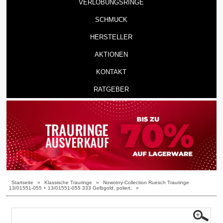
VERLOBUNGSRINGE
SCHMUCK
HERSTELLER
AKTIONEN
KONTAKT
RATGEBER
Startseite
»
Klassische Trauringe
»
Nowotny-Collection Ruesch Trauringe
13/01551-055 + 13/01551-055 333 Gelbgold, poliert,
»