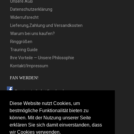
Unsere AGB
Datenschutzerklärung
Widerrufsrecht
Lieferung,Zahlung und Versandkosten
Warum bei uns kaufen?
Ringgrößen
Trauring Guide
Ihre Vorteile — Unsere Philosophie
Kontakt/Impressum
FAN WERDEN!
Trauringstudio bei Facebook
Trauringstudio bei Google+
Diese Website nutzt Cookies, um
Trauringstudio bei Twitter
bestmögliche Funktionalität bieten zu
können. Mit der Nutzung unserer Seite
Trauringstudio bei Pinterest
erklären Sie sich damit einverstanden, dass
Trauringstudio bei flickr
wir Cookies verwenden.