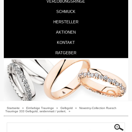
VERLOBUNGSRINGE
SCHMUCK
HERSTELLER
AKTIONEN
KONTAKT
RATGEBER
Startseite
»
Einfarbige Trauringe
»
Gelbgold
»
Nowotny-Collection Ruesch
Trauringe 333 Gelbgold, seidenmatt / poliert,
»