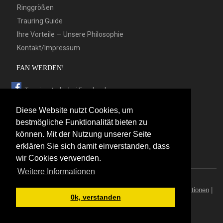
Ringgrößen
Trauring Guide
Ihre Vorteile — Unsere Philosophie
Kontakt/Impressum
FAN WERDEN!
Trauringstudio bei Facebook
Trauringstudio bei Google+
Diese Website nutzt Cookies, um
Trauringstudio bei Twitter
bestmögliche Funktionalität bieten zu
können. Mit der Nutzung unserer Seite
Trauringstudio bei Pinterest
erklären Sie sich damit einverstanden, dass
Trauringstudio bei flickr
wir Cookies verwenden.
Weitere Informationen
© 2026 by Trauringstudio Berlin
Trauringstudio
|
Trauringe
|
Hersteller
|
Kontakt/Impressum
|
Aktionen
|
0k, verstanden
News
|
Sitemap