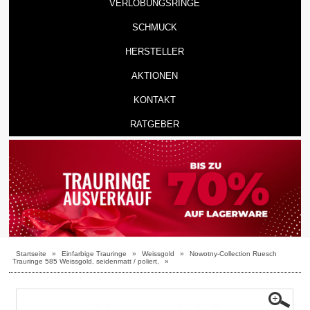
VERLOBUNGSRINGE
SCHMUCK
HERSTELLER
AKTIONEN
KONTAKT
RATGEBER
Startseite
»
Einfarbige Trauringe
»
Weissgold
»
Nowotny-Collection Ruesch
Trauringe 585 Weissgold, seidenmatt / poliert,
»